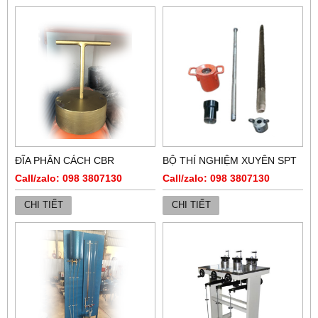
ĐĨA PHÂN CÁCH CBR
BỘ THÍ NGHIỆM XUYÊN SPT
Call/zalo: 098 3807130
Call/zalo: 098 3807130
CHI TIẾT
CHI TIẾT