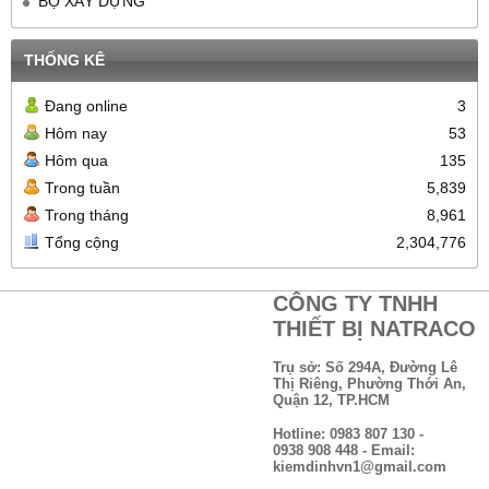
BỘ XÂY DỰNG
THỐNG KÊ
Đang online
3
Hôm nay
53
Hôm qua
135
Trong tuần
5,839
Trong tháng
8,961
Tổng cộng
2,304,776
CÔNG TY TNHH
THIẾT BỊ NATRACO
Trụ sở: Số 294A, Đường Lê
Thị Riêng, Phường Thới An,
Quận 12, TP.HCM
Hotline: 0983 807 130 -
0938 908 448 - Email:
kiemdinhvn1@gmail.com