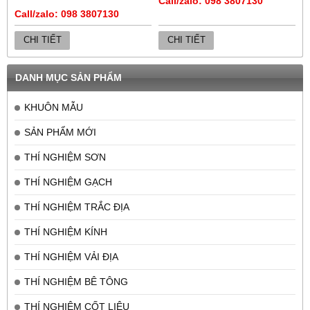
Call/zalo: 098 3807130
Call/zalo: 098 3807130
CHI TIẾT
CHI TIẾT
DANH MỤC SẢN PHẨM
KHUÔN MẪU
SẢN PHẨM MỚI
THÍ NGHIỆM SƠN
THÍ NGHIỆM GẠCH
THÍ NGHIỆM TRẮC ĐỊA
THÍ NGHIỆM KÍNH
THÍ NGHIỆM VẢI ĐỊA
THÍ NGHIỆM BÊ TÔNG
THÍ NGHIỆM CỐT LIỆU