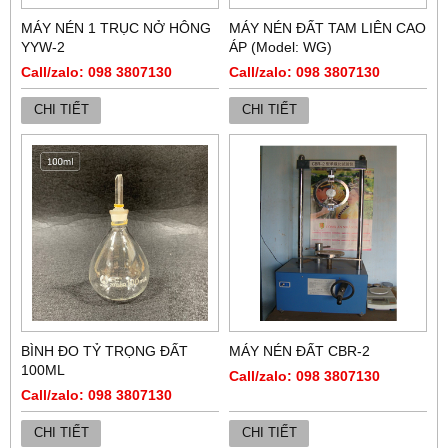
MÁY NÉN 1 TRỤC NỞ HÔNG
MÁY NÉN ĐẤT TAM LIÊN CAO
YYW-2
ÁP (Model: WG)
Call/zalo: 098 3807130
Call/zalo: 098 3807130
CHI TIẾT
CHI TIẾT
BÌNH ĐO TỶ TRỌNG ĐẤT
MÁY NÉN ĐẤT CBR-2
100ML
Call/zalo: 098 3807130
Call/zalo: 098 3807130
CHI TIẾT
CHI TIẾT