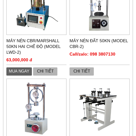
MÁY NÉN CBR/MARSHALL
MÁY NÉN ĐẤT 50KN (MODEL
50KN HAI CHẾ ĐỘ (MODEL
CBR-2)
LWD-2)
Call/zalo: 098 3807130
63,000,000 đ
MUA NGAY
CHI TIẾT
CHI TIẾT