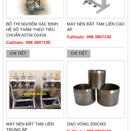
BỘ THÍ NGHIỆM XÁC ĐỊNH
MÁY NÉN ĐẤT TAM LIÊN CAO
HỆ SỐ THẤM THEO TIÊU
ÁP
CHUẨN ASTM D2434
Call/zalo: 098 3807130
Call/zalo: 098 3807130
CHI TIẾT
CHI TIẾT
MÁY NÉN ĐẤT TAM LIÊN
DAO VÒNG 200CM3
TRUNG ÁP