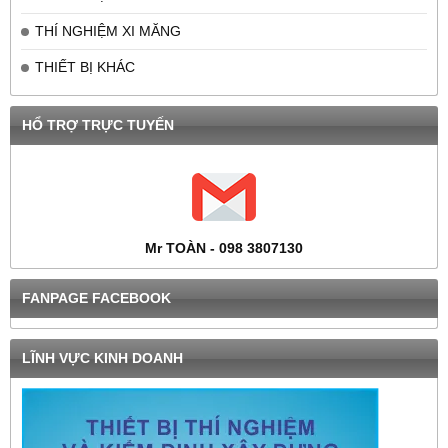
THÍ NGHIỆM XI MĂNG
THIẾT BỊ KHÁC
HỔ TRỢ TRỰC TUYẾN
Mr TOÀN - 098 3807130
FANPAGE FACEBOOK
LĨNH VỰC KINH DOANH