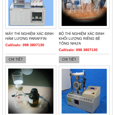
MÁY THÍ NGHIỆM XÁC ĐỊNH
BỘ THÍ NGHIỆM XÁC ĐỊNH
HÀM LƯỢNG PARAFFIN
KHỐI LƯỢNG RIÊNG BÊ
TÔNG NHỰA
Call/zalo: 098 3807130
Call/zalo: 098 3807130
CHI TIẾT
CHI TIẾT