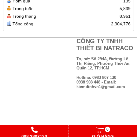
Hôm qua
135
Trong tuần
5,839
Trong tháng
8,961
Tổng cộng
2,304,776
CÔNG TY TNHH
THIẾT BỊ NATRACO
Trụ sở: Số 294A, Đường Lê
Thị Riêng, Phường Thới An,
Quận 12, TP.HCM
Hotline: 0983 807 130 -
0938 908 448 - Email:
kiemdinhvn1@gmail.com
0
Copyright© 2021
Designed By
GianHangVN
098 3807130
GIỎ HÀNG