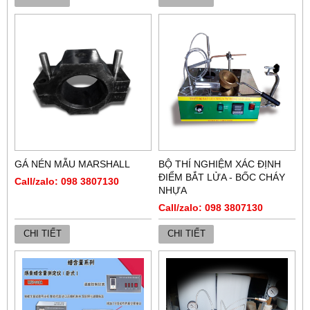
GÁ NÉN MẪU MARSHALL
BỘ THÍ NGHIỆM XÁC ĐỊNH
ĐIỂM BẮT LỬA - BỐC CHÁY
Call/zalo: 098 3807130
NHỰA
Call/zalo: 098 3807130
CHI TIẾT
CHI TIẾT