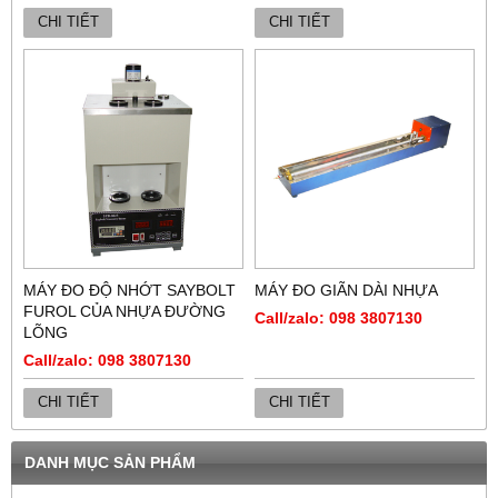
CHI TIẾT
CHI TIẾT
MÁY ĐO ĐỘ NHỚT SAYBOLT
MÁY ĐO GIÃN DÀI NHỰA
FUROL CỦA NHỰA ĐƯỜNG
Call/zalo: 098 3807130
LÕNG
Call/zalo: 098 3807130
CHI TIẾT
CHI TIẾT
DANH MỤC SẢN PHẨM