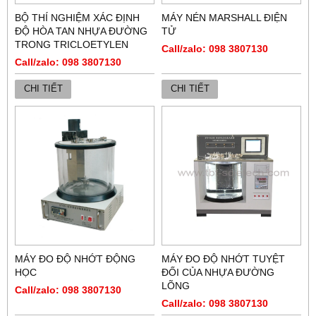
BỘ THÍ NGHIỆM XÁC ĐỊNH
MÁY NÉN MARSHALL ĐIỆN
ĐỘ HÒA TAN NHỰA ĐƯỜNG
TỬ
TRONG TRICLOETYLEN
Call/zalo: 098 3807130
Call/zalo: 098 3807130
CHI TIẾT
CHI TIẾT
MÁY ĐO ĐỘ NHỚT ĐỘNG
MÁY ĐO ĐỘ NHỚT TUYỆT
HỌC
ĐỐI CỦA NHỰA ĐƯỜNG
LÕNG
Call/zalo: 098 3807130
Call/zalo: 098 3807130