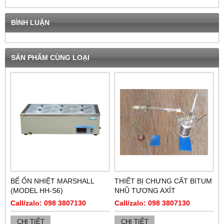
BÌNH LUẬN
SẢN PHẨM CÙNG LOẠI
BỂ ỔN NHIỆT MARSHALL
THIẾT BỊ CHƯNG CẤT BITUM
(MODEL HH-S6)
NHŨ TƯƠNG AXÍT
Call/zalo: 098 3807130
Call/zalo: 098 3807130
CHI TIẾT
CHI TIẾT