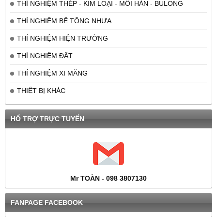
THÍ NGHIỆM THÉP - KIM LOẠI - MỐI HÀN - BULONG
THÍ NGHIỆM BÊ TÔNG NHỰA
THÍ NGHIỆM HIỆN TRƯỜNG
THÍ NGHIỆM ĐẤT
THÍ NGHIỆM XI MĂNG
THIẾT BỊ KHÁC
HỔ TRỢ TRỰC TUYẾN
Mr TOÀN - 098 3807130
FANPAGE FACEBOOK