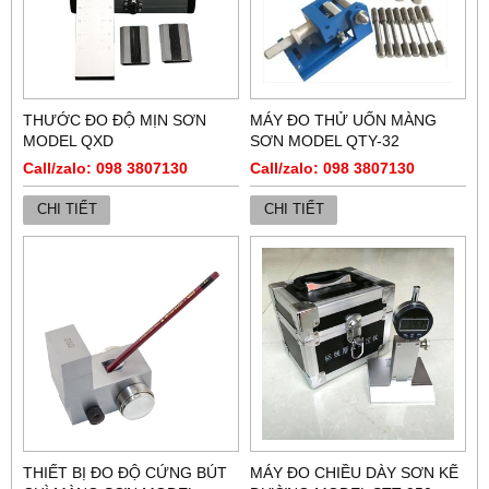
THƯỚC ĐO ĐỘ MỊN SƠN
MÁY ĐO THỬ UỐN MÀNG
MODEL QXD
SƠN MODEL QTY-32
Call/zalo: 098 3807130
Call/zalo: 098 3807130
CHI TIẾT
CHI TIẾT
THIẾT BỊ ĐO ĐỘ CỨNG BÚT
MÁY ĐO CHIỀU DÀY SƠN KẼ