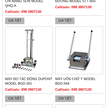
CHÌ MÀNG SƠN MODEL
ĐƯỜNG MODEL STT-950
QHQ-A
Call/zalo: 098 3807130
Call/zalo: 098 3807130
CHI TIẾT
CHI TIẾT
MÁY ĐO TÁC ĐỘNG DUPONT
MÁY UỐN CHỮ T MODEL
MODEL BGD-301
BGD-568
Call/zalo: 098 3807130
Call/zalo: 098 3807130
CHI TIẾT
CHI TIẾT