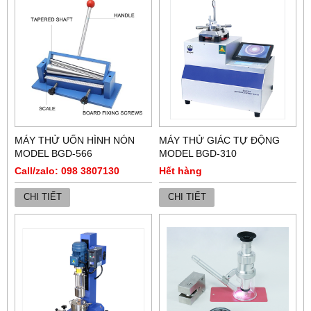
MÁY THỬ UỐN HÌNH NÓN
MÁY THỬ GIÁC TỰ ĐỘNG
MODEL BGD-566
MODEL BGD-310
Call/zalo: 098 3807130
Hết hàng
CHI TIẾT
CHI TIẾT