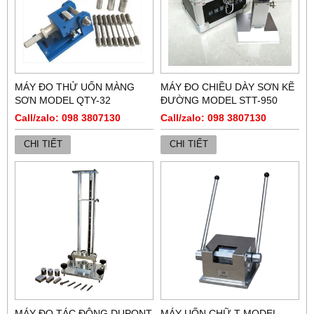
MÁY ĐO THỬ UỐN MÀNG
MÁY ĐO CHIỀU DÀY SƠN KẼ
SƠN MODEL QTY-32
ĐƯỜNG MODEL STT-950
Call/zalo: 098 3807130
Call/zalo: 098 3807130
CHI TIẾT
CHI TIẾT
MÁY ĐO TÁC ĐỘNG DUPONT
MÁY UỐN CHỮ T MODEL