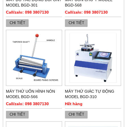
MODEL BGD-301
BGD-568
Call/zalo: 098 3807130
Call/zalo: 098 3807130
CHI TIẾT
CHI TIẾT
MÁY THỬ UỐN HÌNH NÓN
MÁY THỬ GIÁC TỰ ĐỘNG
MODEL BGD-566
MODEL BGD-310
Call/zalo: 098 3807130
Hết hàng
CHI TIẾT
CHI TIẾT