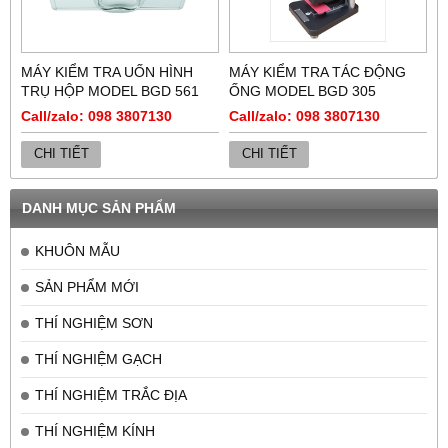
MÁY KIỂM TRA UỐN HÌNH
MÁY KIỂM TRA TÁC ĐỘNG
TRỤ HỘP MODEL BGD 561
ỐNG MODEL BGD 305
Call/zalo: 098 3807130
Call/zalo: 098 3807130
CHI TIẾT
CHI TIẾT
DANH MỤC SẢN PHẨM
KHUÔN MẪU
SẢN PHẨM MỚI
THÍ NGHIỆM SƠN
THÍ NGHIỆM GẠCH
THÍ NGHIỆM TRẮC ĐỊA
THÍ NGHIỆM KÍNH