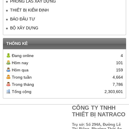
PHÒNG LAS XÂY DỰNG
THIẾT BỊ KIỂM ĐỊNH
BÁO ĐẦU TƯ
BỘ XÂY DỰNG
THỐNG KÊ
Đang online
4
Hôm nay
101
Hôm qua
159
Trong tuần
4,664
Trong tháng
7,786
Tổng cộng
2,303,601
CÔNG TY TNHH
THIẾT BỊ NATRACO
Trụ sở: Số 294A, Đường Lê
Thị Riêng, Phường Thới An,