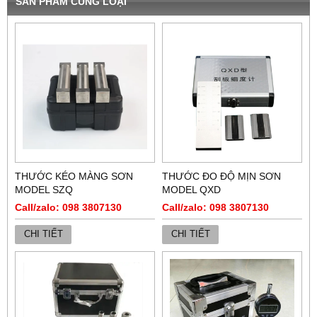
SẢN PHẨM CÙNG LOẠI
THƯỚC KÉO MÀNG SƠN
THƯỚC ĐO ĐỘ MỊN SƠN
MODEL SZQ
MODEL QXD
Call/zalo: 098 3807130
Call/zalo: 098 3807130
CHI TIẾT
CHI TIẾT