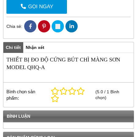
GỌI NGAY
Chia sẻ:
Chi tiết
Nhận xét
THIẾT BỊ ĐO ĐỘ CỨNG BÚT CHÌ MÀNG SƠN
MODEL QHQ-A
Bình chọn sản
(
5.0
/
1
Bình
chọn
)
phẩm:
BÌNH LUẬN