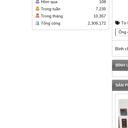
Hôm qua
108
Trong tuần
7,235
Trong tháng
10,357
Từ 
Tổng cộng
2,306,172
Ống 
Bình c
BÌNH 
SẢN P