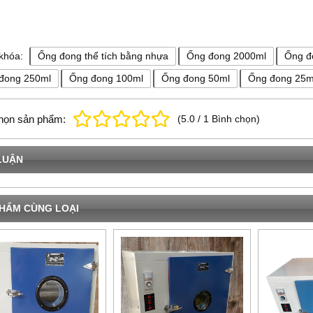
khóa:
Ống đong thể tích bằng nhựa
Ống đong 2000ml
Ống đ
đong 250ml
Ống đong 100ml
Ống đong 50ml
Ống đong 25m
họn sản phẩm:
(
5.0
/
1
Bình chọn
)
LUẬN
HẨM CÙNG LOẠI