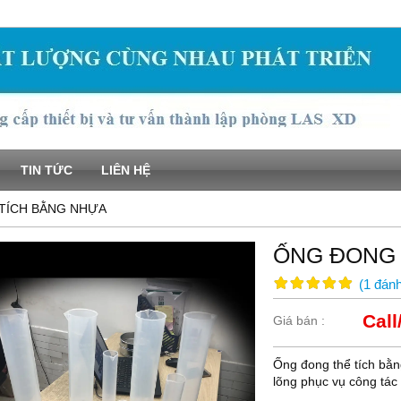
TIN TỨC
LIÊN HỆ
TÍCH BẰNG NHỰA
ỐNG ĐONG 
(
1
đánh
Call
Giá bán :
Ống đong thể tích bằn
lõng phục vụ công tác 