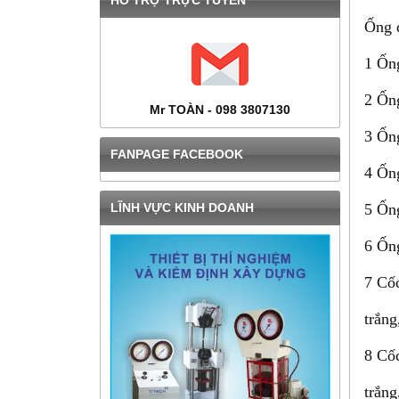
HỔ TRỢ TRỰC TUYẾN
Ống đ
1 Ốn
2 Ốn
Mr TOÀN - 098 3807130
3 Ốn
FANPAGE FACEBOOK
4 Ốn
LĨNH VỰC KINH DOANH
5 Ốn
6 Ốn
7 Cốc
trắn
8 Cốc
trắn