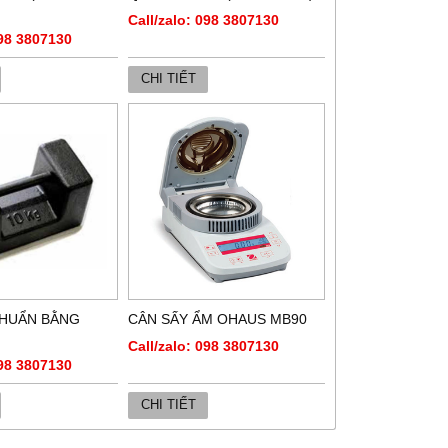
Call/zalo: 098 3807130
098 3807130
CHI TIẾT
CHUẨN BẰNG
CÂN SẤY ẨM OHAUS MB90
Call/zalo: 098 3807130
098 3807130
CHI TIẾT