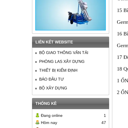
15 B
Germ
16 B
LIÊN KẾT WEBSITE
Germ
BỘ GIAO THÔNG VÂN TẢI
17 Đ
PHÒNG LAS XÂY DỰNG
18 Q
THIẾT BỊ KIỂM ĐỊNH
BÁO ĐẦU TƯ
1 ỐN
BỘ XÂY DỰNG
2 ỐN
THỐNG KÊ
Đang online
1
Hôm nay
47