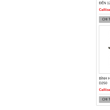
ĐẾN 1
Call/z
CHI 
BÌNH 
D250
Call/z
CHI 