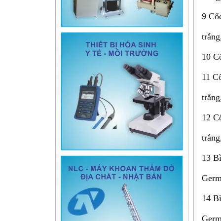
9 Cốc
trắn
10 C
11 Cố
trắn
12 Cố
trắn
13 B
Germ
14 B
Germ