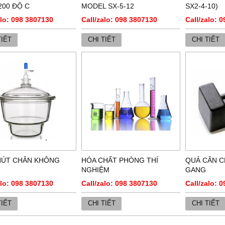
200 ĐỘ C
MODEL SX-5-12
SX2-4-10)
alo: 098 3807130
Call/zalo: 098 3807130
Call/zalo: 
TIẾT
CHI TIẾT
CHI TIẾT
HÚT CHÂN KHÔNG
HÓA CHẤT PHÒNG THÍ
QUẢ CÂN 
NGHIỆM
GANG
alo: 098 3807130
Call/zalo: 098 3807130
Call/zalo: 
TIẾT
CHI TIẾT
CHI TIẾT