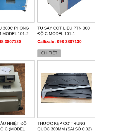
U 300C PHÒNG
TỦ SẤY CỐT LIỆU PTN 300
M MODEL 101-2
ĐỘ C MODEL 101-1
098 3807130
Call/zalo: 098 3807130
CHI TIẾT
ẪU NHIỆT ĐỘ
THƯỚC KẸP CƠ TRUNG
ĐỘ C (MODEL
QUỐC 300MM (SAI SỐ 0.02)