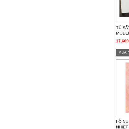
TỦ SẤ
MODEL
17,600
MUA 
LÒ NU
NHIỆT