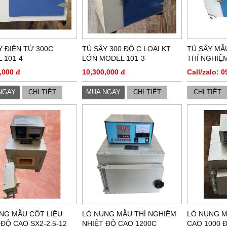
Y ĐIỆN TỬ 300C
TỦ SẤY 300 ĐỘ C LOẠI KT
TỦ SẤY MẪ
 101-4
LỚN MODEL 101-3
THÍ NGHIỆ
,000 đ
10,300,000 đ
Call/zalo: 
NGAY
CHI TIẾT
MUA NGAY
CHI TIẾT
CHI TIẾT
NG MẪU CỐT LIỆU
LÒ NUNG MẪU THÍ NGHIỆM
LÒ NUNG M
 ĐỘ CAO SX2-2.5-12
NHIỆT ĐỘ CAO 1200C
CAO 1000 