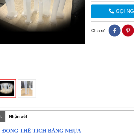
GỌI N
Chia sẻ:
t
Nhận xét
 ĐONG THỂ TÍCH BẰNG NHỰA