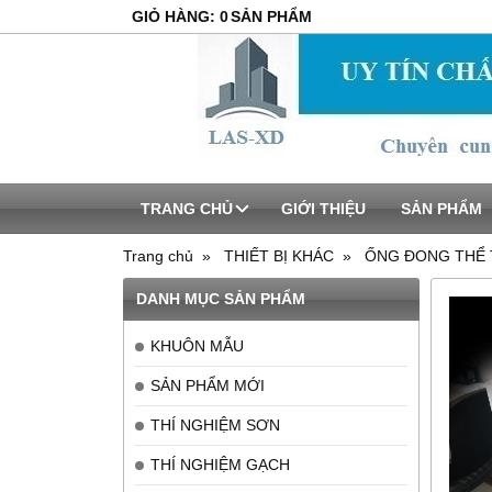
GIỎ HÀNG
:
0
SẢN PHẨM
TRANG CHỦ
GIỚI THIỆU
SẢN PHẨM
Trang chủ
THIẾT BỊ KHÁC
ỐNG ĐONG THỂ 
DANH MỤC SẢN PHẨM
KHUÔN MẪU
SẢN PHẨM MỚI
THÍ NGHIỆM SƠN
THÍ NGHIỆM GẠCH