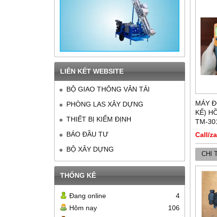
LIÊN KẾT WEBSITE
BỘ GIAO THÔNG VÂN TẢI
MÁY Đ
PHÒNG LAS XÂY DỰNG
KẾ) H
THIẾT BỊ KIỂM ĐỊNH
TM-30
BÁO ĐẦU TƯ
Call/z
BỘ XÂY DỰNG
CHI 
THỐNG KÊ
Đang online
4
Hôm nay
106