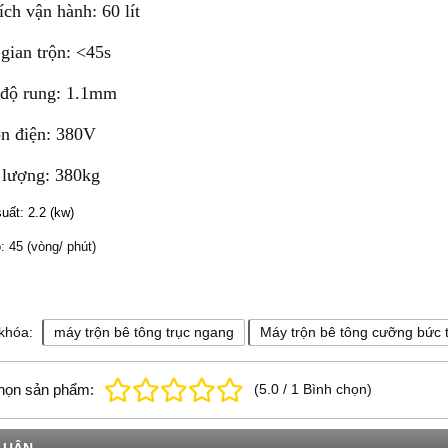
ích vận hành: 60 lít
gian trộn: <45s
 độ rung: 1.1mm
n điện: 380V
 lượng: 380kg
suất
: 2.2 (kw)
: 45 (vòng/ phút)
khóa:
máy trộn bê tông trục ngang
Máy trộn bê tông cưỡng bức 
họn sản phẩm:
(
5.0
/
1
Bình chọn
)
LUẬN