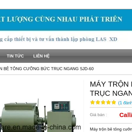
TIN TỨC
LIÊN HỆ
N BÊ TÔNG CƯỠNG BỨC TRỤC NGANG SJD-60
MÁY TRỘN
TRỤC NGAN
(
1
đánh
Call
Giá bán :
Máy trộn bê tông cưỡ