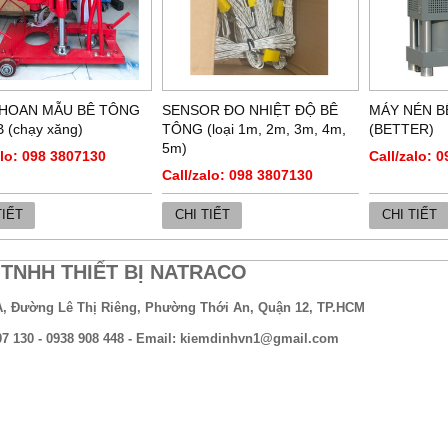
HOAN MẪU BÊ TÔNG
SENSOR ĐO NHIỆT ĐỘ BÊ
MÁY NÉN B
 (chạy xăng)
TÔNG (loại 1m, 2m, 3m, 4m,
(BETTER)
5m)
alo: 098 3807130
Call/zalo: 
Call/zalo: 098 3807130
TIẾT
CHI TIẾT
CHI TIẾT
TNHH THIẾT BỊ NATRACO
A, Đường Lê Thị Riêng, Phường Thới An, Quận 12, TP.HCM
807 130 - 0938 908 448 - Email: kiemdinhvn1@gmail.com