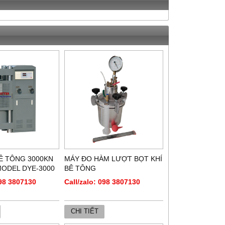
Ê TÔNG 3000KN
MÁY ĐO HÀM LƯỢT BỌT KHÍ
MODEL DYE-3000
BÊ TÔNG
098 3807130
Call/zalo: 098 3807130
CHI TIẾT