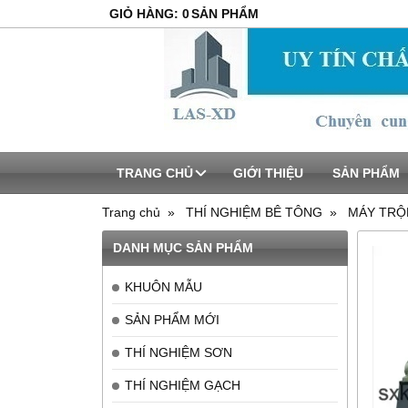
GIỎ HÀNG
:
0
SẢN PHẨM
TRANG CHỦ
GIỚI THIỆU
SẢN PHẨM
Trang chủ
THÍ NGHIỆM BÊ TÔNG
MÁY TRỘ
DANH MỤC SẢN PHẨM
KHUÔN MẪU
SẢN PHẨM MỚI
THÍ NGHIỆM SƠN
THÍ NGHIỆM GẠCH