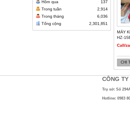
Hôm qua
137
Trong tuần
2,914
Trong tháng
6,036
Tổng cộng
2,301,851
MÁY K
HZ-15B
Call/z
CHI 
CÔNG TY 
Trụ sở: Số 294
Hotline: 0983 