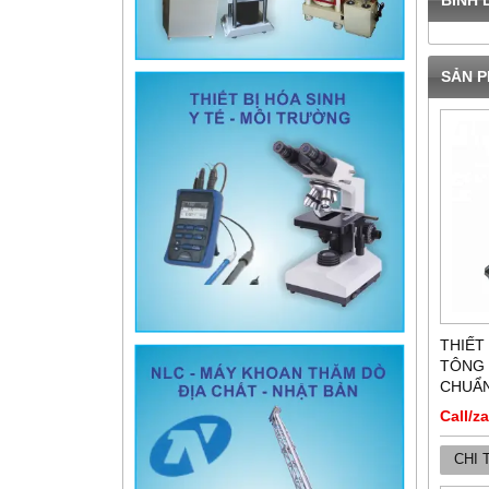
SẢN P
THIẾT
TÔNG 
CHUẨN
Call/z
CHI 