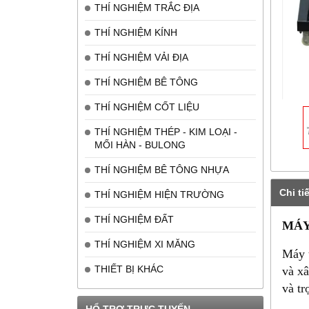
THÍ NGHIỆM TRẮC ĐỊA
THÍ NGHIỆM KÍNH
THÍ NGHIỆM VẢI ĐỊA
THÍ NGHIỆM BÊ TÔNG
THÍ NGHIỆM CỐT LIỆU
THÍ NGHIỆM THÉP - KIM LOẠI -
MỐI HÀN - BULONG
THÍ NGHIỆM BÊ TÔNG NHỰA
Chi tiế
THÍ NGHIỆM HIỆN TRƯỜNG
THÍ NGHIỆM ĐẤT
MÁY
THÍ NGHIỆM XI MĂNG
Máy 
THIẾT BỊ KHÁC
và xâ
và tr