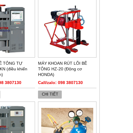
Ê TÔNG TỰ
MÁY KHOAN RÚT LÕI BÊ
N (điều khiển
TÔNG HZ-20 (Động cơ
h)
HONDA)
098 3807130
Call/zalo: 098 3807130
CHI TIẾT