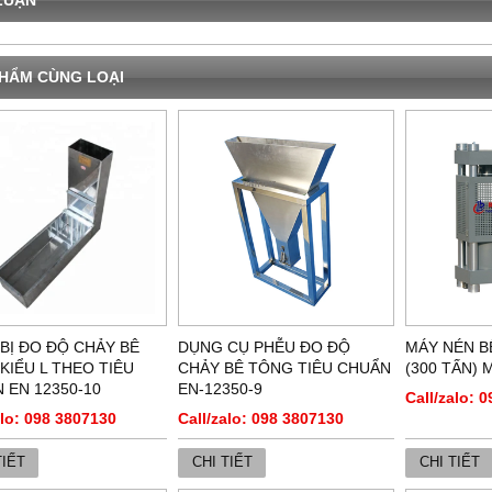
HẨM CÙNG LOẠI
 BỊ ĐO ĐỘ CHẢY BÊ
DỤNG CỤ PHỄU ĐO ĐỘ
MÁY NÉN B
KIỂU L THEO TIÊU
CHẢY BÊ TÔNG TIÊU CHUẨN
(300 TẤN) 
 EN 12350-10
EN-12350-9
Call/zalo: 
alo: 098 3807130
Call/zalo: 098 3807130
TIẾT
CHI TIẾT
CHI TIẾT