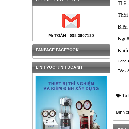
HỔ TRỢ TRỰC TUYẾN
Thể t
Thời 
Biên
Mr TOÀN - 098 3807130
Nguồ
Khối
FANPAGE FACEBOOK
Công 
LĨNH VỰC KINH DOANH
Tốc độ
Từ 
Bình c
BÌNH 