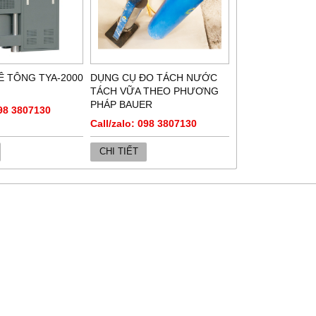
Ê TÔNG TYA-2000
DỤNG CỤ ĐO TÁCH NƯỚC
TÁCH VỮA THEO PHƯƠNG
PHÁP BAUER
098 3807130
Call/zalo: 098 3807130
CHI TIẾT