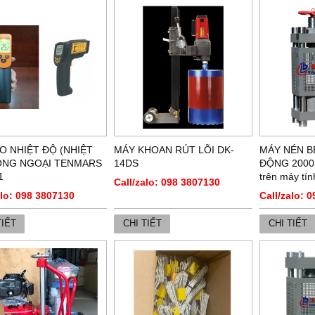
O NHIỆT ĐỘ (NHIỆT
MÁY KHOAN RÚT LÕI DK-
MÁY NÉN B
ỒNG NGOẠI TENMARS
14DS
ĐỘNG 2000K
1
trên máy tín
Call/zalo: 098 3807130
alo: 098 3807130
Call/zalo: 
TIẾT
CHI TIẾT
CHI TIẾT