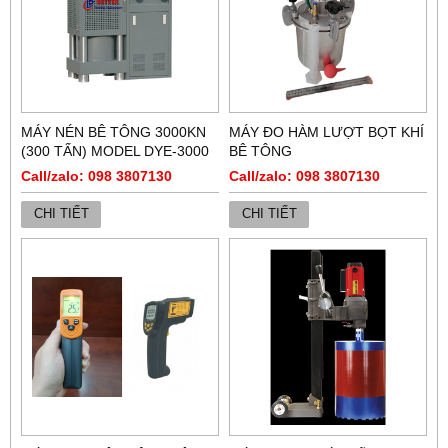
MÁY NÉN BÊ TÔNG 3000KN
MÁY ĐO HÀM LƯỢT BỌT KHÍ
(300 TẤN) MODEL DYE-3000
BÊ TÔNG
Call/zalo: 098 3807130
Call/zalo: 098 3807130
CHI TIẾT
CHI TIẾT