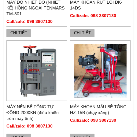
MÁY ĐO NHIỆT ĐỘ (NHIỆT
MÁY KHOAN RÚT LÕI DK-
KẾ) HỒNG NGOẠI TENMARS
14DS
TM-301
Call/zalo: 098 3807130
Call/zalo: 098 3807130
CHI TIẾT
CHI TIẾT
MÁY NÉN BÊ TÔNG TỰ
MÁY KHOAN MẪU BÊ TÔNG
ĐỘNG 2000KN (điều khiển
HZ-15B (chạy xăng)
trên máy tính)
Call/zalo: 098 3807130
Call/zalo: 098 3807130