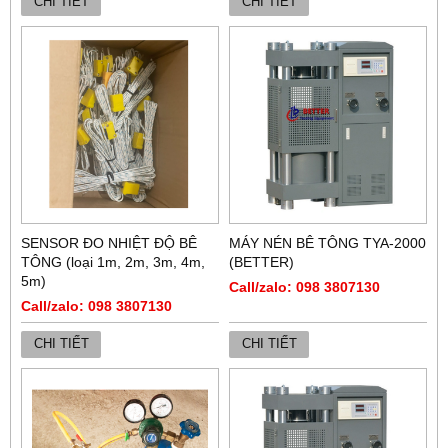
CHI TIẾT
CHI TIẾT
SENSOR ĐO NHIỆT ĐỘ BÊ
MÁY NÉN BÊ TÔNG TYA-2000
TÔNG (loại 1m, 2m, 3m, 4m,
(BETTER)
5m)
Call/zalo: 098 3807130
Call/zalo: 098 3807130
CHI TIẾT
CHI TIẾT