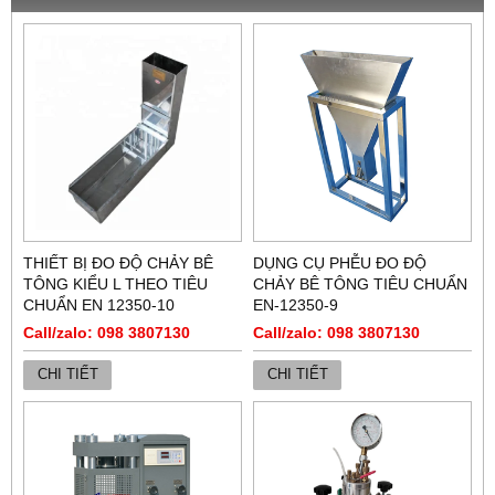
THIẾT BỊ ĐO ĐỘ CHẢY BÊ
DỤNG CỤ PHỄU ĐO ĐỘ
TÔNG KIỂU L THEO TIÊU
CHẢY BÊ TÔNG TIÊU CHUẨN
CHUẨN EN 12350-10
EN-12350-9
Call/zalo: 098 3807130
Call/zalo: 098 3807130
CHI TIẾT
CHI TIẾT