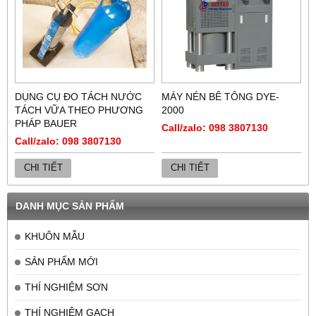
DỤNG CỤ ĐO TÁCH NƯỚC
MÁY NÉN BÊ TÔNG DYE-
TÁCH VỮA THEO PHƯƠNG
2000
PHÁP BAUER
Call/zalo: 098 3807130
Call/zalo: 098 3807130
CHI TIẾT
CHI TIẾT
DANH MỤC SẢN PHẨM
KHUÔN MẪU
SẢN PHẨM MỚI
THÍ NGHIỆM SƠN
THÍ NGHIỆM GẠCH