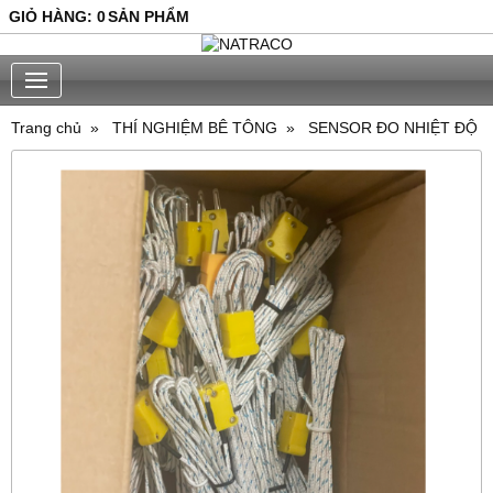
GIỎ HÀNG
:
0
SẢN PHẨM
Trang chủ
THÍ NGHIỆM BÊ TÔNG
SENSOR ĐO NHIỆT ĐỘ BÊ 