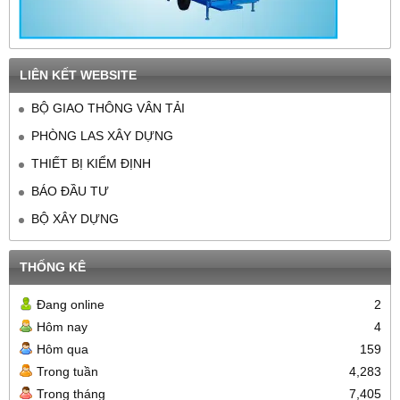
LIÊN KẾT WEBSITE
BỘ GIAO THÔNG VÂN TẢI
PHÒNG LAS XÂY DỰNG
THIẾT BỊ KIỂM ĐỊNH
BÁO ĐẦU TƯ
BỘ XÂY DỰNG
THỐNG KÊ
Đang online
2
Hôm nay
4
Hôm qua
159
Trong tuần
4,283
Trong tháng
7,405