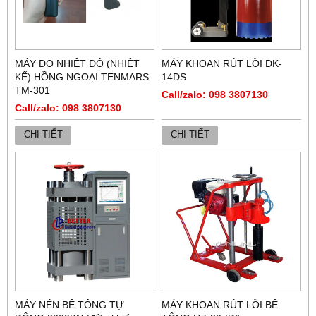
MÁY ĐO NHIỆT ĐỘ (NHIỆT
MÁY KHOAN RÚT LÕI DK-
KẾ) HỒNG NGOẠI TENMARS
14DS
TM-301
Call/zalo: 098 3807130
Call/zalo: 098 3807130
CHI TIẾT
CHI TIẾT
MÁY NÉN BÊ TÔNG TỰ
MÁY KHOAN RÚT LÕI BÊ