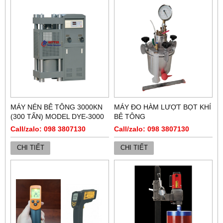
MÁY NÉN BÊ TÔNG 3000KN
MÁY ĐO HÀM LƯỢT BỌT KHÍ
(300 TẤN) MODEL DYE-3000
BÊ TÔNG
Call/zalo: 098 3807130
Call/zalo: 098 3807130
CHI TIẾT
CHI TIẾT