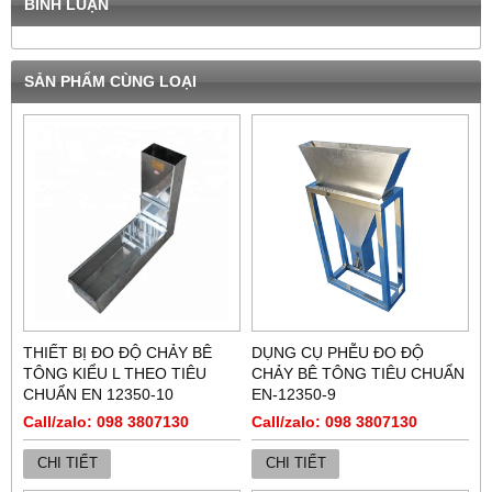
BÌNH LUẬN
SẢN PHẨM CÙNG LOẠI
THIẾT BỊ ĐO ĐỘ CHẢY BÊ
DỤNG CỤ PHỄU ĐO ĐỘ
TÔNG KIỂU L THEO TIÊU
CHẢY BÊ TÔNG TIÊU CHUẨN
CHUẨN EN 12350-10
EN-12350-9
Call/zalo: 098 3807130
Call/zalo: 098 3807130
CHI TIẾT
CHI TIẾT