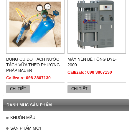
DỤNG CỤ ĐO TÁCH NƯỚC
MÁY NÉN BÊ TÔNG DYE-
TÁCH VỮA THEO PHƯƠNG
2000
PHÁP BAUER
Call/zalo: 098 3807130
Call/zalo: 098 3807130
CHI TIẾT
CHI TIẾT
DANH MỤC SẢN PHẨM
KHUÔN MẪU
SẢN PHẨM MỚI