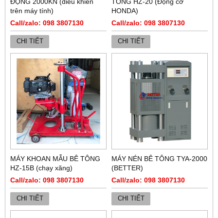
ĐỘNG 2000KN (điều khiển
TÔNG HZ-20 (Động cơ
trên máy tính)
HONDA)
Call/zalo: 098 3807130
Call/zalo: 098 3807130
CHI TIẾT
CHI TIẾT
MÁY KHOAN MẪU BÊ TÔNG
MÁY NÉN BÊ TÔNG TYA-2000
HZ-15B (chạy xăng)
(BETTER)
Call/zalo: 098 3807130
Call/zalo: 098 3807130
CHI TIẾT
CHI TIẾT