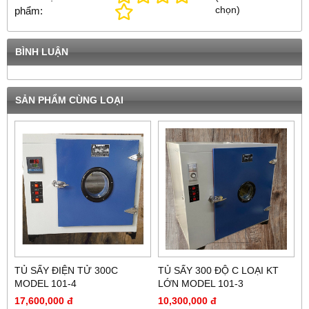
chọn
)
phẩm:
BÌNH LUẬN
SẢN PHẨM CÙNG LOẠI
TỦ SẤY ĐIỆN TỬ 300C
TỦ SẤY 300 ĐỘ C LOẠI KT
MODEL 101-4
LỚN MODEL 101-3
17,600,000 đ
10,300,000 đ