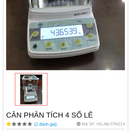
CÂN PHÂN TÍCH 4 SỐ LẺ
Mã SP:
HS-AB-FPA214
(
2
đánh giá
)