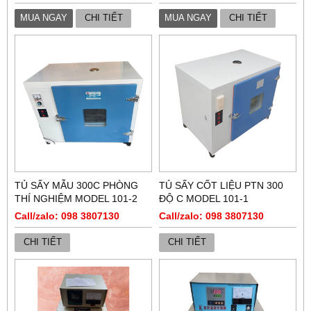
MUA NGAY
CHI TIẾT
MUA NGAY
CHI TIẾT
TỦ SẤY MẪU 300C PHÒNG
TỦ SẤY CỐT LIỆU PTN 300
THÍ NGHIỆM MODEL 101-2
ĐỘ C MODEL 101-1
Call/zalo: 098 3807130
Call/zalo: 098 3807130
CHI TIẾT
CHI TIẾT