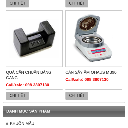
CHI TIẾT
CHI TIẾT
QUẢ CÂN CHUẨN BẰNG
CÂN SẤY ẨM OHAUS MB90
GANG
Call/zalo: 098 3807130
Call/zalo: 098 3807130
CHI TIẾT
CHI TIẾT
DANH MỤC SẢN PHẨM
KHUÔN MẪU