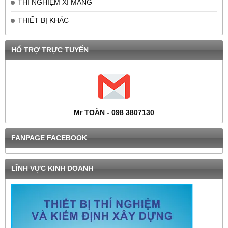
THÍ NGHIỆM XI MĂNG
THIẾT BỊ KHÁC
HỔ TRỢ TRỰC TUYẾN
Mr TOÀN - 098 3807130
FANPAGE FACEBOOK
LĨNH VỰC KINH DOANH