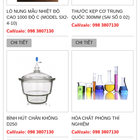
LÒ NUNG MẪU NHIỆT ĐỘ
THƯỚC KẸP CƠ TRUNG
CAO 1000 ĐỘ C (MODEL SX2-
QUỐC 300MM (SAI SỐ 0.02)
4-10)
Call/zalo: 098 3807130
Call/zalo: 098 3807130
CHI TIẾT
CHI TIẾT
BÌNH HÚT CHÂN KHÔNG
HÓA CHẤT PHÒNG THÍ
D250
NGHIỆM
Call/zalo: 098 3807130
Call/zalo: 098 3807130