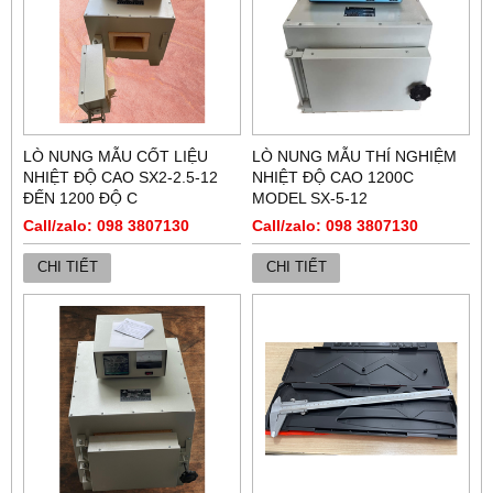
LÒ NUNG MẪU CỐT LIỆU
LÒ NUNG MẪU THÍ NGHIỆM
NHIỆT ĐỘ CAO SX2-2.5-12
NHIỆT ĐỘ CAO 1200C
ĐẾN 1200 ĐỘ C
MODEL SX-5-12
Call/zalo: 098 3807130
Call/zalo: 098 3807130
CHI TIẾT
CHI TIẾT