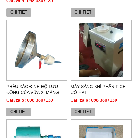
Call/zalo: 098 3807130
CHI TIẾT
CHI TIẾT
PHỄU XÁC ĐỊNH ĐỘ LƯU
MÁY SÀNG KHÍ PHÂN TÍCH
ĐỘNG CỦA VỮA XI MĂNG
CỠ HẠT
Call/zalo: 098 3807130
Call/zalo: 098 3807130
CHI TIẾT
CHI TIẾT