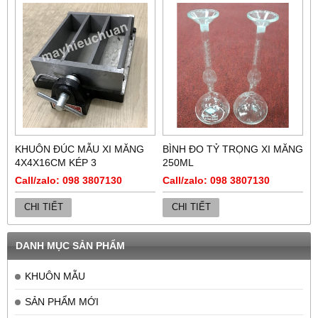
KHUÔN ĐÚC MẪU XI MĂNG
BÌNH ĐO TỶ TRỌNG XI MĂNG
4X4X16CM KÉP 3
250ML
Call/zalo: 098 3807130
Call/zalo: 098 3807130
CHI TIẾT
CHI TIẾT
DANH MỤC SẢN PHẨM
KHUÔN MẪU
SẢN PHẨM MỚI