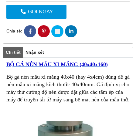
GỌI NGAY
Chia sẻ:
Chi tiết
Nhận xét
BỘ GÁ NÉN MẪU XI MĂNG (40x40x160)
Bộ gá nén mẫu xi măng 40x40 (hay 4x4cm) dùng để gá
nén mẫu xi măng kích thước 40x40mm.
Gá định vị cho
máy thử cường độ nén được đặt giữa các tấm ép của
máy để truyền tải từ máy sang bề mặt nén của mẫu thử.