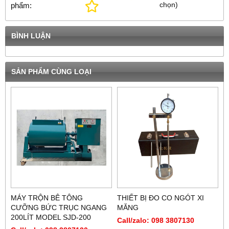
chọn
)
phẩm:
BÌNH LUẬN
SẢN PHẨM CÙNG LOẠI
MÁY TRỘN BÊ TÔNG
THIẾT BỊ ĐO CO NGÓT XI
CƯỠNG BỨC TRỤC NGANG
MĂNG
200LÍT MODEL SJD-200
Call/zalo: 098 3807130