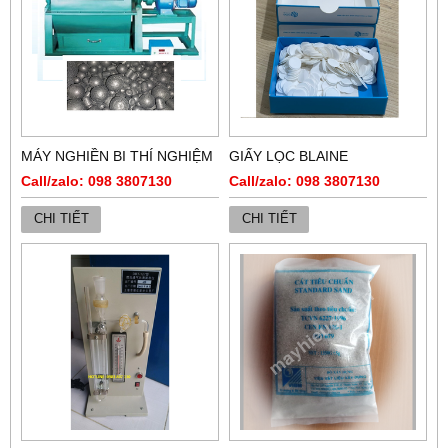
MÁY NGHIỀN BI THÍ NGHIỆM
GIẤY LỌC BLAINE
Call/zalo: 098 3807130
Call/zalo: 098 3807130
CHI TIẾT
CHI TIẾT