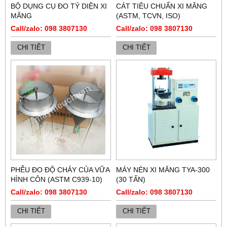
BỘ DỤNG CỤ ĐO TỶ DIỆN XI
CÁT TIÊU CHUẨN XI MĂNG
MĂNG
(ASTM, TCVN, ISO)
Call/zalo: 098 3807130
Call/zalo: 098 3807130
CHI TIẾT
CHI TIẾT
PHỄU ĐO ĐỘ CHẢY CỦA VỮA
MÁY NÉN XI MĂNG TYA-300
HÌNH CÔN (ASTM C939-10)
(30 TẤN)
Call/zalo: 098 3807130
Call/zalo: 098 3807130
CHI TIẾT
CHI TIẾT