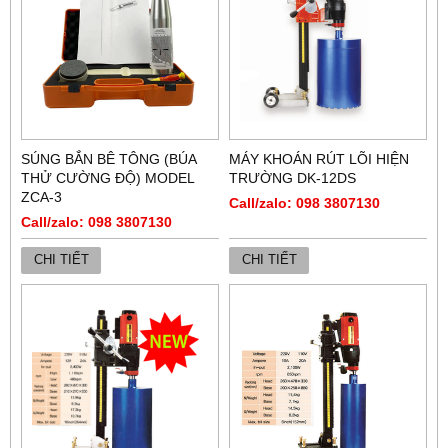
SÚNG BẮN BÊ TÔNG (BÚA
MÁY KHOÁN RÚT LÕI HIỆN
THỬ CƯỜNG ĐỘ) MODEL
TRƯỜNG DK-12DS
ZCA-3
Call/zalo: 098 3807130
Call/zalo: 098 3807130
CHI TIẾT
CHI TIẾT