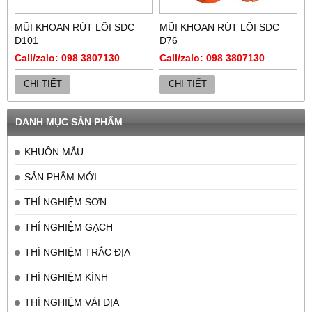
MŨI KHOAN RÚT LÕI SDC
MŨI KHOAN RÚT LÕI SDC
D101
D76
Call/zalo: 098 3807130
Call/zalo: 098 3807130
CHI TIẾT
CHI TIẾT
DANH MỤC SẢN PHẨM
KHUÔN MẪU
SẢN PHẨM MỚI
THÍ NGHIỆM SƠN
THÍ NGHIỆM GẠCH
THÍ NGHIỆM TRẮC ĐỊA
THÍ NGHIỆM KÍNH
THÍ NGHIỆM VẢI ĐỊA