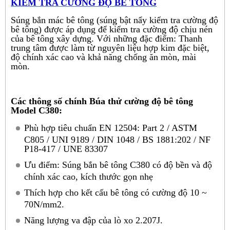
KIỂM TRA CƯỜNG ĐỘ BÊ TÔNG
Súng bắn mác bê tông (súng bật nẩy kiểm tra cường độ
bê tông) được áp dụng để kiểm tra cường độ chịu nén
của bê tông xây dựng. Với những đặc điểm: Thanh
trung tâm được làm từ nguyên liệu hợp kim đặc biệt,
độ chính xác cao và khả năng chống ăn mòn, mài
mòn.
Các thông số chính Búa thử cường độ bê tông
Model C380:
Phù hợp tiêu chuẩn EN 12504: Part 2 / ASTM
C805 / UNI 9189 / DIN 1048 / BS 1881:202 / NF
P18-417 / UNE 83307
Ưu điểm: Súng bắn bê tông C380 có độ bền và độ
chính xác cao, kích thước gọn nhẹ
Thích hợp cho kết cấu bê tông có cường độ 10 ~
70N/mm2.
Năng lượng va đập của lò xo 2.207J.