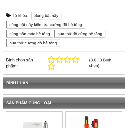
Từ khóa:
Súng bật nẩy
súng bật nẩy kiểm tra cường độ bê tông
súng bắn mác bê tông
búa thử độ cứng bê tông
búa thử cường độ bê tông
Bình chọn sản
(
3.0
/
3
Bình
chọn
)
phẩm:
BÌNH LUẬN
SẢN PHẨM CÙNG LOẠI