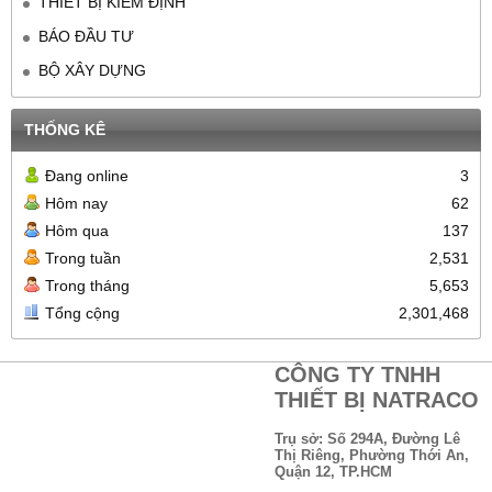
THIẾT BỊ KIỂM ĐỊNH
BÁO ĐẦU TƯ
BỘ XÂY DỰNG
THỐNG KÊ
Đang online
3
Hôm nay
62
Hôm qua
137
Trong tuần
2,531
Trong tháng
5,653
Tổng cộng
2,301,468
CÔNG TY TNHH
THIẾT BỊ NATRACO
Trụ sở: Số 294A, Đường Lê
Thị Riêng, Phường Thới An,
Quận 12, TP.HCM