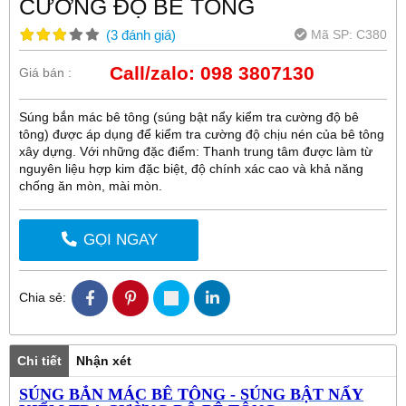
CƯỜNG ĐỘ BÊ TÔNG
Mã SP:
C380
(
3
đánh giá
)
Call/zalo: 098 3807130
Giá bán :
Súng bắn mác bê tông (súng bật nẩy kiểm tra cường độ bê
tông) được áp dụng để kiểm tra cường độ chịu nén của bê tông
xây dựng. Với những đặc điểm: Thanh trung tâm được làm từ
nguyên liệu hợp kim đặc biệt, độ chính xác cao và khả năng
chống ăn mòn, mài mòn.
GỌI NGAY
Chia sẻ:
Chi tiết
Nhận xét
SÚNG BẮN MÁC BÊ TÔNG - SÚNG BẬT NẨY