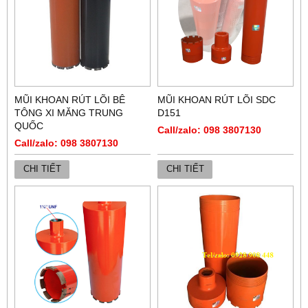
MŨI KHOAN RÚT LÕI BÊ
MŨI KHOAN RÚT LÕI SDC
TÔNG XI MĂNG TRUNG
D151
QUỐC
Call/zalo: 098 3807130
Call/zalo: 098 3807130
CHI TIẾT
CHI TIẾT