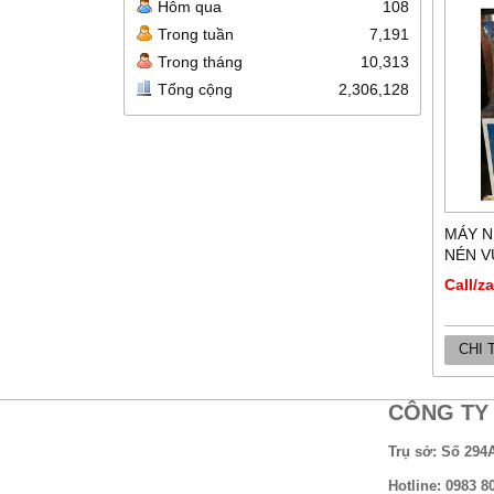
Hôm qua
108
Trong tuần
7,191
Trong tháng
10,313
Tổng cộng
2,306,128
MÁY N
NÉN V
Call/z
CHI 
CÔNG TY 
Trụ sở: Số 294
Hotline: 0983 