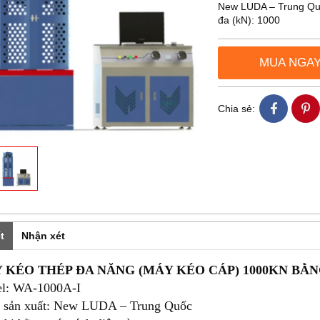
New LUDA – Trung Quốc
đa (kN): 1000
MUA NGAY
Chia sẻ:
t
Nhận xét
 KÉO THÉP ĐA NĂNG (MÁY KÉO CÁP) 1000KN BẰ
l: WA-1000A-I
 sản xuất: New LUDA – Trung Quốc