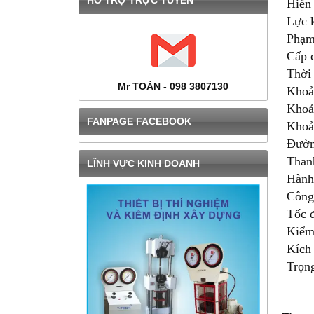
HỔ TRỢ TRỰC TUYẾN
Hiển 
Lực k
Phạm
Cấp c
Thời 
Mr TOÀN - 098 3807130
Khoả
Khoản
FANPAGE FACEBOOK
Khoản
Đườn
Than
LĨNH VỰC KINH DOANH
Hành 
Công
Tốc đ
Kiểm 
Kích 
Trọn