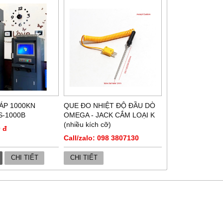
ÁP 1000KN
QUE ĐO NHIỆT ĐỘ ĐẦU DÒ
-1000B
OMEGA - JACK CẮM LOẠI K
(nhiều kích cỡ)
 đ
Call/zalo: 098 3807130
CHI TIẾT
CHI TIẾT