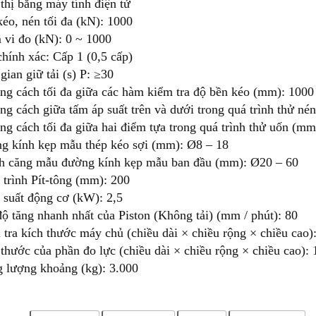
thị bằng máy tính điện tử
éo, nén tối đa (kN): 1000
 vi đo (kN): 0 ~ 1000
hính xác: Cấp 1 (0,5 cấp)
gian giữ tải (s) P: ≥30
ng cách tối đa giữa các hàm kiểm tra độ bền kéo (mm): 1000
g cách giữa tấm áp suất trên và dưới trong quá trình thử né
g cách tối đa giữa hai điểm tựa trong quá trình thử uốn (mm
g kính kẹp mẫu thép kéo sợi (mm): Ø8 – 18
h căng mẫu đường kính kẹp mẫu ban đầu (mm): Ø20 – 60
trình Pít-tông (mm): 200
 suất động cơ (kW): 2,5
ộ tăng nhanh nhất của Piston (Không tải) (mm / phút): 80
tra kích thước máy chủ (chiều dài × chiều rộng × chiều cao)
thước của phần đo lực (chiều dài × chiều rộng × chiều cao):
g lượng khoảng (kg): 3.000