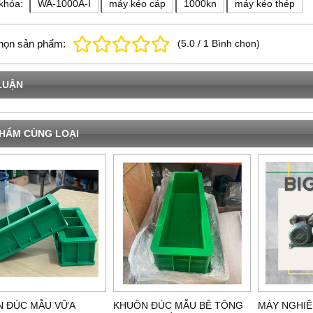
khóa:
WA-1000A-I
máy kéo cáp
1000kn
máy kéo thép
họn sản phẩm:
(
5.0
/
1
Bình chọn
)
LUẬN
HẨM CÙNG LOẠI
 ĐÚC MẪU VỮA
KHUÔN ĐÚC MẪU BÊ TÔNG
MÁY NGHIỀ