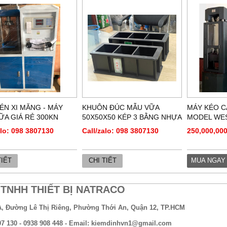
ÉN XI MĂNG - MÁY
KHUÔN ĐÚC MẪU VỮA
MÁY KÉO C
ỮA GIÁ RẺ 300KN
50X50X50 KÉP 3 BẰNG NHỰA
MODEL WES
alo: 098 3807130
Call/zalo: 098 3807130
250,000,000
TIẾT
CHI TIẾT
MUA NGAY
TNHH THIẾT BỊ NATRACO
A, Đường Lê Thị Riêng, Phường Thới An, Quận 12, TP.HCM
807 130 - 0938 908 448 - Email: kiemdinhvn1@gmail.com