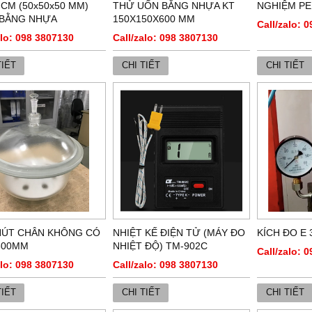
 CM (50x50x50 MM)
THỬ UỐN BẰNG NHỰA KT
NGHIỆM PE
 BẰNG NHỰA
150X150X600 MM
Call/zalo: 
alo: 098 3807130
Call/zalo: 098 3807130
TIẾT
CHI TIẾT
CHI TIẾT
HÚT CHÂN KHÔNG CÓ
NHIỆT KẾ ĐIỆN TỬ (MÁY ĐO
KÍCH ĐO E 
300MM
NHIỆT ĐỘ) TM-902C
Call/zalo: 
alo: 098 3807130
Call/zalo: 098 3807130
TIẾT
CHI TIẾT
CHI TIẾT