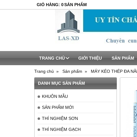
GIỎ HÀNG
:
0
SẢN PHẨM
TRANG CHỦ
GIỚI THIỆU
SẢN PHẨM
Trang chủ
Sản phẩm
MÁY KÉO THÉP ĐA NĂ
DANH MỤC SẢN PHẨM
KHUÔN MẪU
SẢN PHẨM MỚI
THÍ NGHIỆM SƠN
THÍ NGHIỆM GẠCH