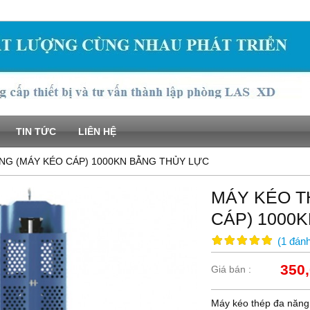
TIN TỨC
LIÊN HỆ
NG (MÁY KÉO CÁP) 1000KN BẰNG THỦY LỰC
MÁY KÉO T
CÁP) 1000
(
1
đánh
350,
Giá bán :
Máy kéo thép đa năng