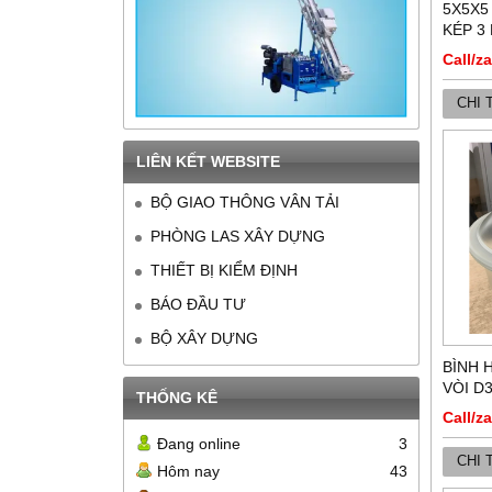
5X5X5
KÉP 3
Call/z
CHI 
LIÊN KẾT WEBSITE
BỘ GIAO THÔNG VÂN TẢI
PHÒNG LAS XÂY DỰNG
THIẾT BỊ KIỂM ĐỊNH
BÁO ĐẦU TƯ
BỘ XÂY DỰNG
BÌNH 
VÒI D
THỐNG KÊ
Call/z
Đang online
3
CHI 
Hôm nay
43