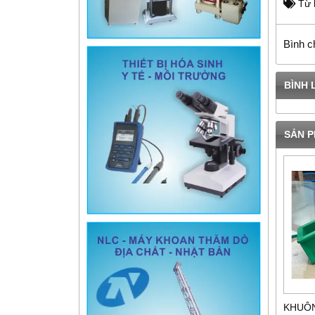
Từ 
Bình c
BÌNH 
SẢN P
KHUÔN