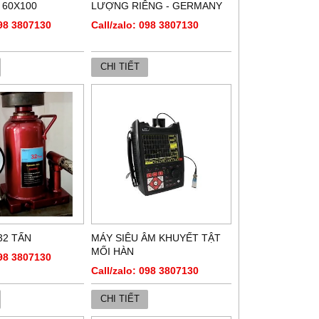
 60X100
LƯỢNG RIÊNG - GERMANY
098 3807130
Call/zalo: 098 3807130
CHI TIẾT
32 TẤN
MÁY SIÊU ÂM KHUYẾT TẬT
MỐI HÀN
098 3807130
Call/zalo: 098 3807130
CHI TIẾT