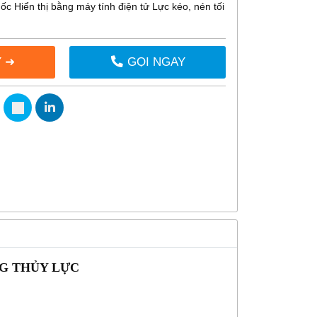
 Hiển thị bằng máy tính điện tử Lực kéo, nén tối
 ➜
GỌI NGAY
NG THỦY LỰC