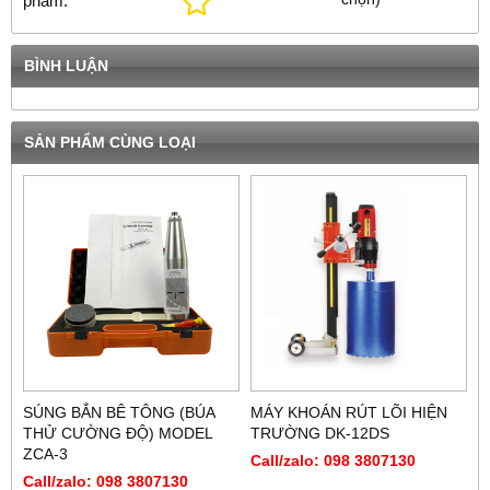
phẩm:
BÌNH LUẬN
SẢN PHẨM CÙNG LOẠI
SÚNG BẮN BÊ TÔNG (BÚA
MÁY KHOÁN RÚT LÕI HIỆN
THỬ CƯỜNG ĐỘ) MODEL
TRƯỜNG DK-12DS
ZCA-3
Call/zalo: 098 3807130
Call/zalo: 098 3807130