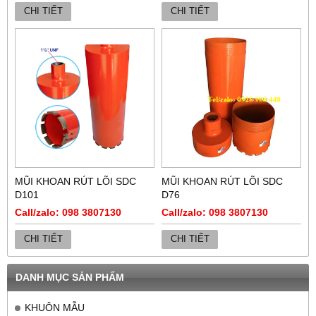
CHI TIẾT
CHI TIẾT
MŨI KHOAN RÚT LÕI SDC
MŨI KHOAN RÚT LÕI SDC
D101
D76
Call/zalo: 098 3807130
Call/zalo: 098 3807130
CHI TIẾT
CHI TIẾT
DANH MỤC SẢN PHẨM
KHUÔN MẪU