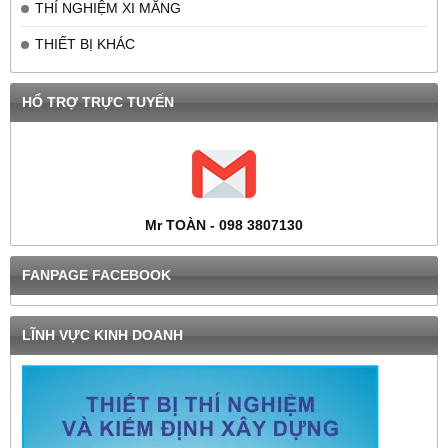
THÍ NGHIỆM XI MĂNG
THIẾT BỊ KHÁC
HỔ TRỢ TRỰC TUYẾN
Mr TOÀN - 098 3807130
FANPAGE FACEBOOK
LĨNH VỰC KINH DOANH