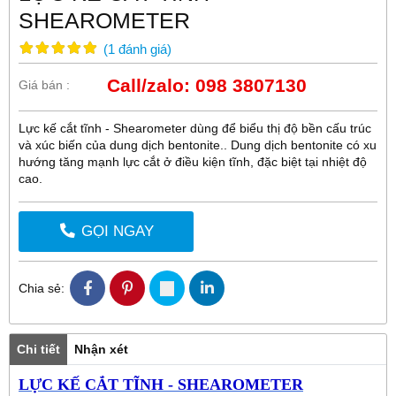
SHEAROMETER
(
1
đánh giá
)
Call/zalo: 098 3807130
Giá bán :
Lực kế cắt tĩnh - Shearometer dùng để biểu thị độ bền cấu trúc
và xúc biến của dung dịch bentonite.. Dung dịch bentonite có xu
hướng tăng mạnh lực cắt ở điều kiện tĩnh, đặc biệt tại nhiệt độ
cao.
GỌI NGAY
Chia sẻ:
Chi tiết
Nhận xét
LỰC KẾ CẮT TĨNH - SHEAROMETER