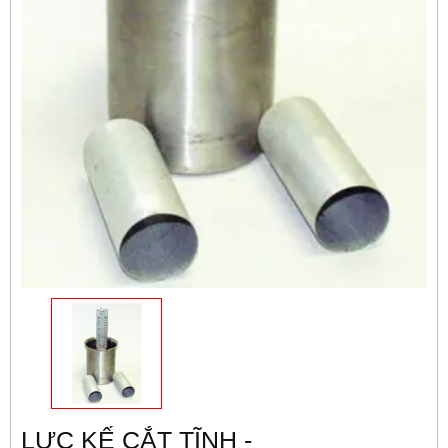
LỰC KẾ CẮT TĨNH -