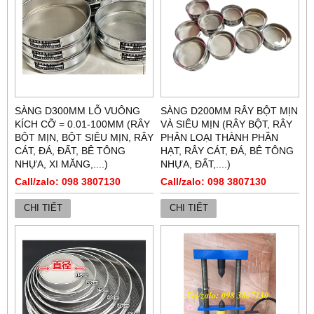
SÀNG D300MM LỖ VUÔNG
SÀNG D200MM RÂY BỘT MỊN
KÍCH CỠ = 0.01-100MM (RÂY
VÀ SIÊU MỊN (RÂY BỘT, RÂY
BỘT MỊN, BỘT SIÊU MỊN, RÂY
PHÂN LOẠI THÀNH PHẦN
CÁT, ĐÁ, ĐẤT, BÊ TÔNG
HẠT, RÂY CÁT, ĐÁ, BÊ TÔNG
NHỰA, XI MĂNG,....)
NHỰA, ĐẤT,....)
Call/zalo: 098 3807130
Call/zalo: 098 3807130
CHI TIẾT
CHI TIẾT