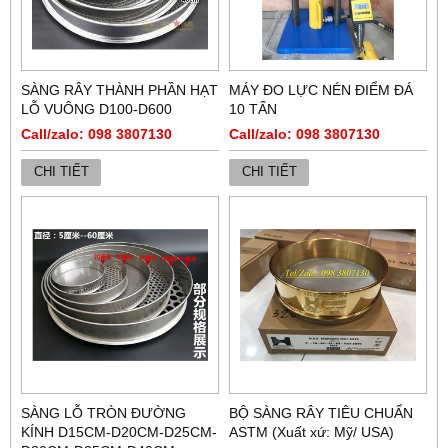
SÀNG RÂY THÀNH PHẦN HẠT
MÁY ĐO LỰC NÉN ĐIỂM ĐÁ
LỖ VUÔNG D100-D600
10 TẤN
Call/zalo: 098 3807130
Call/zalo: 098 3807130
CHI TIẾT
CHI TIẾT
SÀNG LỖ TRÒN ĐƯỜNG
BỘ SÀNG RÂY TIÊU CHUẨN
KÍNH D15CM-D20CM-D25CM-
ASTM (Xuất xứ: Mỹ/ USA)