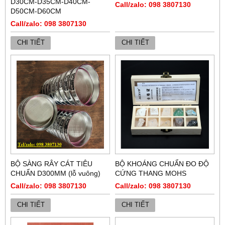
D30CM-D35CM-D40CM-
Call/zalo: 098 3807130
D50CM-D60CM
Call/zalo: 098 3807130
CHI TIẾT
CHI TIẾT
BỘ SÀNG RÂY CÁT TIÊU
BỘ KHOÁNG CHUẨN ĐO ĐỘ
CHUẨN D300MM (lỗ vuông)
CỨNG THANG MOHS
Call/zalo: 098 3807130
Call/zalo: 098 3807130
CHI TIẾT
CHI TIẾT