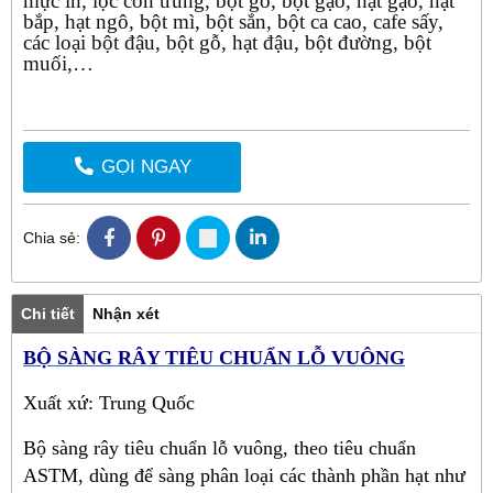
mực in, lọc côn trùng, bột gỗ, bột gạo, hạt gạo, hạt
bắp, hạt ngô, bột mì, bột sắn, bột ca cao, cafe sấy,
các loại bột đậu, bột gỗ, hạt đậu, bột đường, bột
muối,…
GỌI NGAY
Chia sẻ:
Chi tiết
Nhận xét
BỘ SÀNG RÂY TIÊU CHUẨN LỖ VUÔNG
Xuất xứ: Trung Quốc
Bộ sàng rây tiêu chuẩn lỗ vuông, theo tiêu chuẩn
ASTM, dùng để sàng phân loại các thành phần hạt như