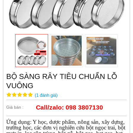
BỘ SÀNG RÂY TIÊU CHUẨN LỖ
VUÔNG
(
1
đánh giá
)
Call/zalo: 098 3807130
Giá bán :
Ứng dụng: Y học, dược phẩm, nông sản, xây dựng,
trường học, các đơn vị nghiên cứu bột ngọc trai, bột