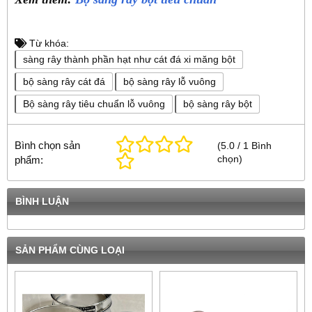
Từ khóa:
sàng rây thành phần hạt như cát đá xi măng bột
bộ sàng rây cát đá
bộ sàng rây lỗ vuông
Bộ sàng rây tiêu chuẩn lỗ vuông
bộ sàng rây bột
Bình chọn sản
(
5.0
/
1
Bình
chọn
)
phẩm:
BÌNH LUẬN
SẢN PHẨM CÙNG LOẠI