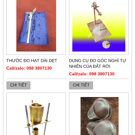
THƯỚC ĐO HẠT DÀI DẸT
DỤNG CỤ ĐO GÓC NGHỈ TỰ
NHIÊN CỦA ĐẤT RỜI
Call/zalo: 098 3807130
Call/zalo: 098 3807130
CHI TIẾT
CHI TIẾT