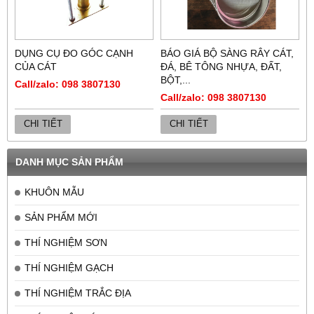
DỤNG CỤ ĐO GÓC CẠNH
BÁO GIÁ BỘ SÀNG RÂY CÁT,
CỦA CÁT
ĐÁ, BÊ TÔNG NHỰA, ĐẤT,
BỘT,...
Call/zalo: 098 3807130
Call/zalo: 098 3807130
CHI TIẾT
CHI TIẾT
DANH MỤC SẢN PHẨM
KHUÔN MẪU
SẢN PHẨM MỚI
THÍ NGHIỆM SƠN
THÍ NGHIỆM GẠCH
THÍ NGHIỆM TRẮC ĐỊA