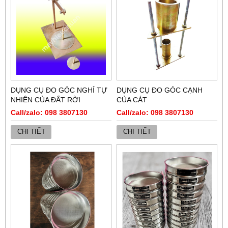
DỤNG CỤ ĐO GÓC NGHỈ TỰ
DỤNG CỤ ĐO GÓC CẠNH
NHIÊN CỦA ĐẤT RỜI
CỦA CÁT
Call/zalo: 098 3807130
Call/zalo: 098 3807130
CHI TIẾT
CHI TIẾT