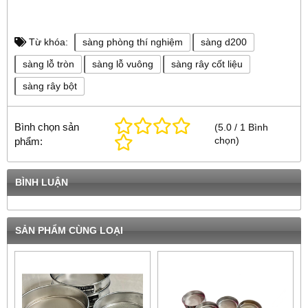
Từ khóa:
sàng phòng thí nghiệm
sàng d200
sàng lỗ tròn
sàng lỗ vuông
sàng rây cốt liệu
sàng rây bột
Bình chọn sản
(
5.0
/
1
Bình
chọn
)
phẩm:
BÌNH LUẬN
SẢN PHẨM CÙNG LOẠI