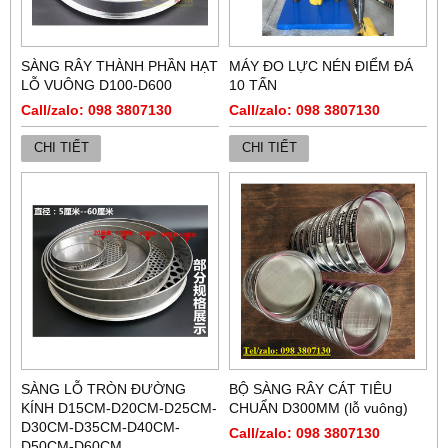
SÀNG RÂY THÀNH PHẦN HẠT
MÁY ĐO LỰC NÉN ĐIỂM ĐÁ
LỖ VUÔNG D100-D600
10 TẤN
Call/zalo: 098 3807130
Call/zalo: 098 3807130
CHI TIẾT
CHI TIẾT
SÀNG LỖ TRÒN ĐƯỜNG
BỘ SÀNG RÂY CÁT TIÊU
KÍNH D15CM-D20CM-D25CM-
CHUẨN D300MM (lỗ vuông)
D30CM-D35CM-D40CM-
Call/zalo: 098 3807130
D50CM-D60CM