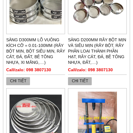
SÀNG D300MM LỖ VUÔNG
SÀNG D200MM RÂY BỘT MỊN
KÍCH CỠ = 0.01-100MM (RÂY
VÀ SIÊU MỊN (RÂY BỘT, RÂY
BỘT MỊN, BỘT SIÊU MỊN, RÂY
PHÂN LOẠI THÀNH PHẦN
CÁT, ĐÁ, ĐẤT, BÊ TÔNG
HẠT, RÂY CÁT, ĐÁ, BÊ TÔNG
NHỰA, XI MĂNG,....)
NHỰA, ĐẤT,....)
Call/zalo: 098 3807130
Call/zalo: 098 3807130
CHI TIẾT
CHI TIẾT