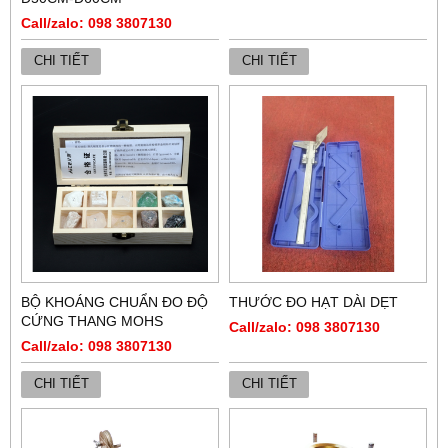
Call/zalo: 098 3807130
CHI TIẾT
CHI TIẾT
BỘ KHOÁNG CHUẨN ĐO ĐỘ
THƯỚC ĐO HẠT DÀI DẸT
CỨNG THANG MOHS
Call/zalo: 098 3807130
Call/zalo: 098 3807130
CHI TIẾT
CHI TIẾT