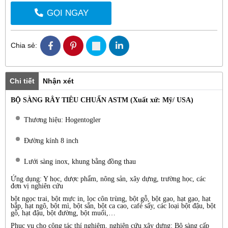
GỌI NGAY
Chia sẻ:
Chi tiết
Nhận xét
BỘ SÀNG RÂY TIÊU CHUẨN ASTM (Xuất xứ: Mỹ/ USA)
Thương hiệu: Hogentogler
Đường kính 8 inch
Lưới sàng inox, khung bằng đồng thau
Ứng dụng: Y học, dược phẩm, nông sản, xây dựng, trường học, các
đơn vị nghiên cứu
bột ngọc trai, bột mực in, lọc côn trùng, bột gỗ, bột gạo, hạt gạo, hạt
bắp, hạt ngô, bột mì, bột sắn, bột ca cao, café sấy, các loại bột đậu, bột
gỗ, hạt đậu, bột đường, bột muối,…
Phục vụ cho công tác thí nghiệm, nghiên cứu xây dựng: Bộ sàng cấp