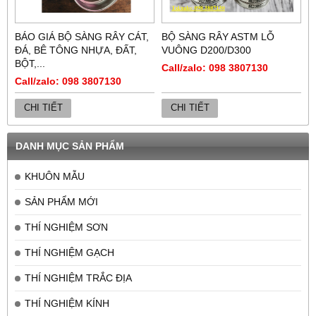
BÁO GIÁ BỘ SÀNG RÂY CÁT,
BỘ SÀNG RÂY ASTM LỖ
ĐÁ, BÊ TÔNG NHỰA, ĐẤT,
VUÔNG D200/D300
BỘT,...
Call/zalo: 098 3807130
Call/zalo: 098 3807130
CHI TIẾT
CHI TIẾT
DANH MỤC SẢN PHẨM
KHUÔN MẪU
SẢN PHẨM MỚI
THÍ NGHIỆM SƠN
THÍ NGHIỆM GẠCH
THÍ NGHIỆM TRẮC ĐỊA
THÍ NGHIỆM KÍNH