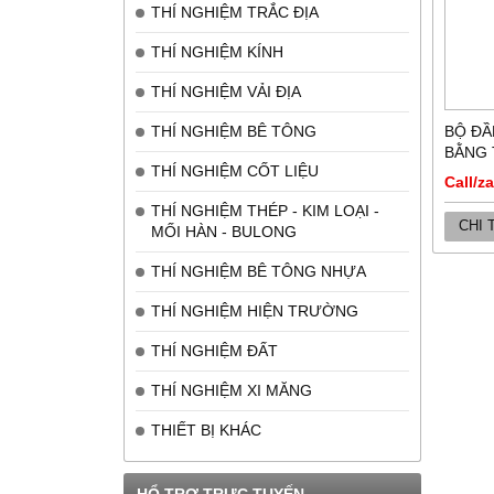
THÍ NGHIỆM TRẮC ĐỊA
THÍ NGHIỆM KÍNH
THÍ NGHIỆM VẢI ĐỊA
THÍ NGHIỆM BÊ TÔNG
BỘ ĐẦ
BẰNG 
THÍ NGHIỆM CỐT LIỆU
Call/z
THÍ NGHIỆM THÉP - KIM LOẠI -
CHI 
MỐI HÀN - BULONG
THÍ NGHIỆM BÊ TÔNG NHỰA
THÍ NGHIỆM HIỆN TRƯỜNG
THÍ NGHIỆM ĐẤT
THÍ NGHIỆM XI MĂNG
THIẾT BỊ KHÁC