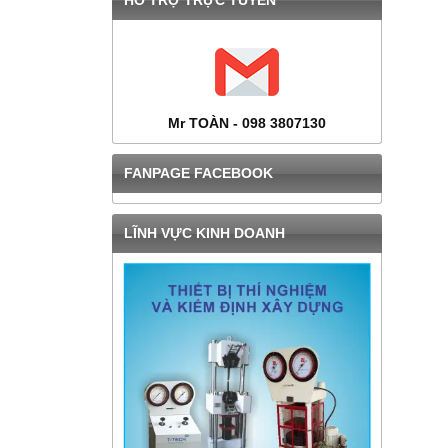
HỔ TRỢ TRỰC TUYẾN
Mr TOÀN - 098 3807130
FANPAGE FACEBOOK
LĨNH VỰC KINH DOANH