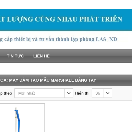
TIN TỨC
LIÊN HỆ
HÓA:
MÁY ĐẦM TẠO MẪU MARSHALL BẰNG TAY
p theo
Hiển thị
Mới nhất
36