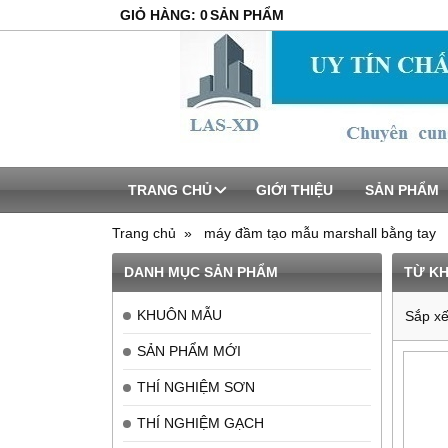
GIỎ HÀNG
:
0
SẢN PHẨM
TRANG CHỦ
GIỚI THIỆU
SẢN PHẨM
Trang chủ
máy đầm tạo mẫu marshall bằng tay
DANH MỤC SẢN PHẨM
TỪ K
KHUÔN MẪU
Sắp xế
SẢN PHẨM MỚI
THÍ NGHIỆM SƠN
THÍ NGHIỆM GẠCH