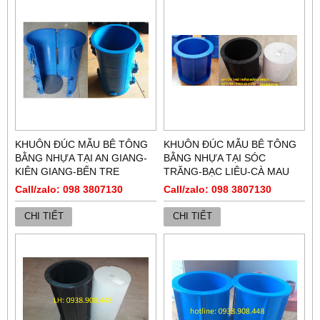
KHUÔN ĐÚC MẪU BÊ TÔNG
KHUÔN ĐÚC MẪU BÊ TÔNG
BẰNG NHỰA TẠI AN GIANG-
BẰNG NHỰA TẠI SÓC
KIÊN GIANG-BẾN TRE
TRĂNG-BẠC LIÊU-CÀ MAU
Call/zalo: 098 3807130
Call/zalo: 098 3807130
CHI TIẾT
CHI TIẾT