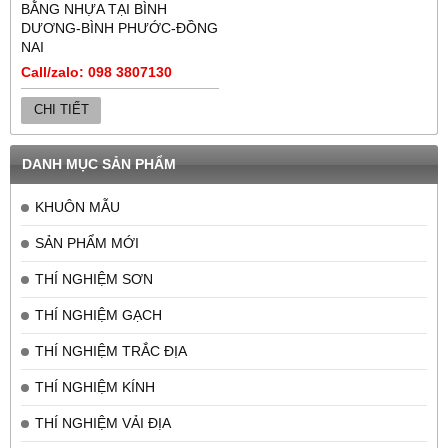
BẰNG NHỰA TẠI BÌNH
DƯƠNG-BÌNH PHƯỚC-ĐỒNG
NAI
Call/zalo: 098 3807130
CHI TIẾT
DANH MỤC SẢN PHẨM
KHUÔN MẪU
SẢN PHẨM MỚI
THÍ NGHIỆM SƠN
THÍ NGHIỆM GẠCH
THÍ NGHIỆM TRẮC ĐỊA
THÍ NGHIỆM KÍNH
THÍ NGHIỆM VẢI ĐỊA