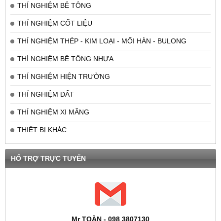
THÍ NGHIỆM BÊ TÔNG
THÍ NGHIỆM CỐT LIỆU
THÍ NGHIỆM THÉP - KIM LOẠI - MỐI HÀN - BULONG
THÍ NGHIỆM BÊ TÔNG NHỰA
THÍ NGHIỆM HIỆN TRƯỜNG
THÍ NGHIỆM ĐẤT
THÍ NGHIỆM XI MĂNG
THIẾT BỊ KHÁC
HỔ TRỢ TRỰC TUYẾN
Mr TOÀN - 098 3807130