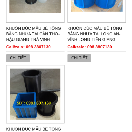
KHUÔN ĐÚC MẪU BÊ TÔNG
KHUÔN ĐÚC MẪU BÊ TÔNG
BẰNG NHỰA TẠI CẦN THƠ-
BẰNG NHỰA TẠI LONG AN-
HẬU GIANG-TRÀ VINH
VĨNH LONG-TIỀN GIANG
Call/zalo: 098 3807130
Call/zalo: 098 3807130
CHI TIẾT
CHI TIẾT
KHUÔN ĐÚC MẪU BÊ TÔNG