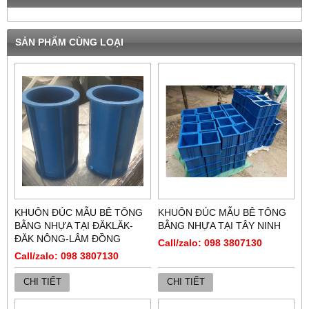
SẢN PHẨM CÙNG LOẠI
KHUÔN ĐÚC MẪU BÊ TÔNG
KHUÔN ĐÚC MẪU BÊ TÔNG
BẰNG NHỰA TẠI ĐĂKLĂK-
BẰNG NHỰA TẠI TÂY NINH
ĐĂK NÔNG-LÂM ĐỒNG
Call/zalo: 098 3807130
Call/zalo: 098 3807130
CHI TIẾT
CHI TIẾT